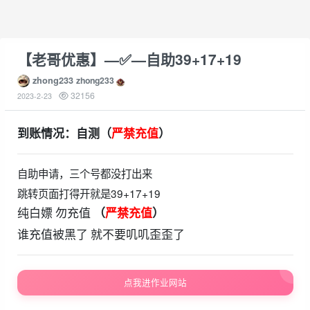
【老哥优惠】—✅—自助39+17+19
zhong233
zhong233
32156
2023-2-23
到账情况：自测（
严禁充值
）
自助申请，三个号都没打出来
跳转页面打得开就是39+17+19
纯白嫖 勿充值
（
严禁充值
）
谁充值被黑了 就不要叽叽歪歪了
点我进作业网站