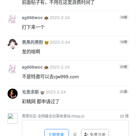
前面帖子有，不用在这里浪费时间了
ag666woc
2023-2-24
18
楼
打下来一个
黑黑的黑粉
2023-2-24
19
楼
发的啥啊
ag666woc
2023-2-24
20
楼
不是特邀可以去cjw999.com
毛里求斯
2023-2-24
21
楼
彩精网 都申请过了
黑黑社区-全网最全白菜收录站-hhsq.cc
22
楼
立即登录
或
免费注册