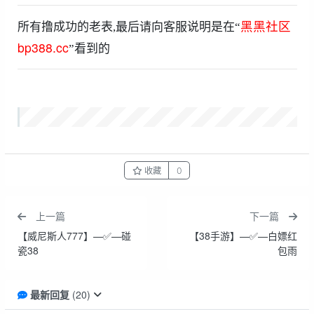
黑黑社区
所有撸成功的老表,最后请向客服说明是在“
bp388.cc
”看到的
收藏
0
上一篇
下一篇
【威尼斯人777】—✅—碰
【38手游】—✅—白嫖红
瓷38
包雨
最新回复
(
20
)